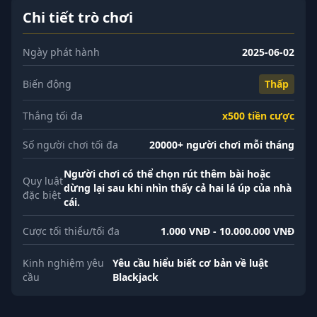
Chi tiết trò chơi
Ngày phát hành
2025-06-02
Biến động
Thấp
Thắng tối đa
x500 tiền cược
Số người chơi tối đa
20000+ người chơi mỗi tháng
Người chơi có thể chọn rút thêm bài hoặc
Quy luật
dừng lại sau khi nhìn thấy cả hai lá úp của nhà
đặc biệt
cái.
Cược tối thiểu/tối đa
1.000 VNĐ - 10.000.000 VNĐ
Kinh nghiệm yêu
Yêu cầu hiểu biết cơ bản về luật
cầu
Blackjack