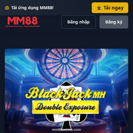
HOT
Tải ngay
Tải ứng dụng MM88!
Đăng nhập
Đăng ký